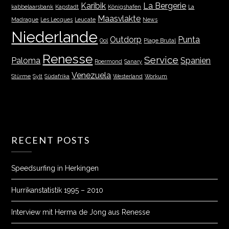
Karibik
La Bergerie
kabbelaarsbank
Kapstadt
Königshafen
La
Maasvlakte
Madrague
Les Lecques
Leucate
News
Niederlande
Outdorp
Punta
Ool
Plage Brutal
Renesse
Service
Paloma
Spanien
Roermond
Sanary
Venezuela
Stürme
Sylt
Südafrika
Westerland
Workum
RECENT POSTS
Speedsurfing in Herkingen
Hurrikanstatistik 1995 – 2010
Interview mit Herma de Jong aus Renesse