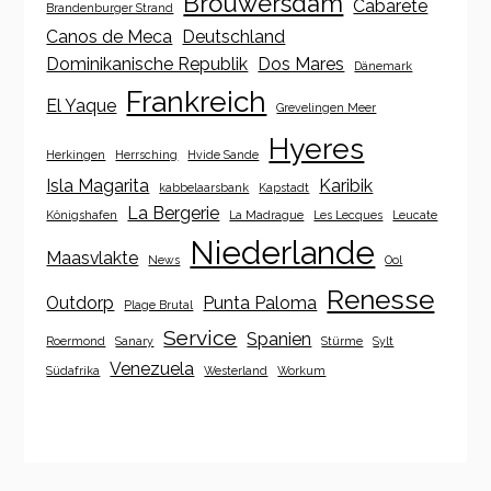
Brouwersdam
Cabarete
Brandenburger Strand
Canos de Meca
Deutschland
Dominikanische Republik
Dos Mares
Dänemark
Frankreich
El Yaque
Grevelingen Meer
Hyeres
Herkingen
Herrsching
Hvide Sande
Isla Magarita
Karibik
kabbelaarsbank
Kapstadt
La Bergerie
Königshafen
La Madrague
Les Lecques
Leucate
Niederlande
Maasvlakte
News
Ool
Renesse
Outdorp
Punta Paloma
Plage Brutal
Service
Spanien
Roermond
Sanary
Stürme
Sylt
Venezuela
Südafrika
Westerland
Workum