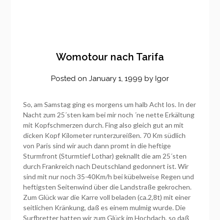
Womotour nach Tarifa
Posted on
January 1, 1999
by
Igor
So, am Samstag ging es morgens um halb Acht los. In der
Nacht zum 25´sten kam bei mir noch ´ne nette Erkältung
mit Kopfschmerzen durch. Fing also gleich gut an mit
dicken Kopf Kilometer runterzureißen. 70 Km südlich
von Paris sind wir auch dann promt in die heftige
Sturmfront (Sturmtief Lothar) geknallt die am 25´sten
durch Frankreich nach Deutschland gedonnert ist. Wir
sind mit nur noch 35-40Km/h bei kübelweise Regen und
heftigsten Seitenwind über die Landstraße gekrochen.
Zum Glück war die Karre voll beladen (ca.2,8t) mit einer
seitlichen Kränkung, daß es einem mulmig wurde. Die
Surfbretter hatten wir zum Glück im Hochdach, so daß