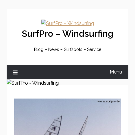
Skip
to
content
SurfPro – Windsurfing
Blog – News – Surfspots – Service
Menu