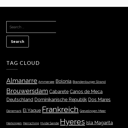
SEARCH
FOR:
TAG CLOUD
Almanarre
Bolonia
Ammersee
Brandenburger Strand
Brouwersdam
Cabarete
Canos de Meca
Deutschland
Dominikanische Republik
Dos Mares
Frankreich
El Yaque
Dänemark
Grevelingen Meer
Hyeres
Isla Magarita
Herkingen
Herrsching
Hvide Sande