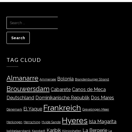
SEARCH
FOR:
TAG CLOUD
Almanarre
Bolonia
Ammersee
Brandenburger Strand
Brouwersdam
Cabarete
Canos de Meca
Deutschland
Dominikanische Republik
Dos Mares
Frankreich
El Yaque
Dänemark
Grevelingen Meer
Hyeres
Isla Magarita
Herkingen
Herrsching
Hvide Sande
Karibik
La Bergerie
kabbelaarsbank
Kapstadt
Königshafen
La