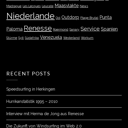
Maasvlakte
Madrague
Les Lecques
Leucate
News
Niederlande
Outdorp
Punta
Ool
Plage Brutal
Renesse
Service
Paloma
Spanien
Roermond
Sanary
Venezuela
Stürme
Sylt
Südafrika
Westerland
Workum
RECENT POSTS
Speedsurfing in Herkingen
Hurrikanstatistik 1995 – 2010
Interview mit Herma de Jong aus Renesse
Die Zukunft von Windsurfing im Web 2.0