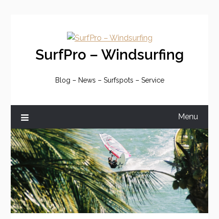
Skip
to
content
SurfPro – Windsurfing
Blog – News – Surfspots – Service
Menu