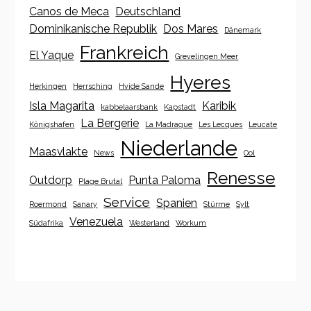
Canos de Meca
Deutschland
Dominikanische Republik
Dos Mares
Dänemark
Frankreich
El Yaque
Grevelingen Meer
Hyeres
Herkingen
Herrsching
Hvide Sande
Isla Magarita
Karibik
kabbelaarsbank
Kapstadt
La Bergerie
Königshafen
La Madrague
Les Lecques
Leucate
Niederlande
Maasvlakte
News
Ool
Renesse
Outdorp
Punta Paloma
Plage Brutal
Service
Spanien
Roermond
Sanary
Stürme
Sylt
Venezuela
Südafrika
Westerland
Workum