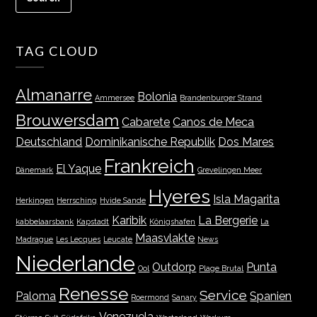
TAG CLOUD
Almanarre
Bolonia
Ammersee
Brandenburger Strand
Brouwersdam
Cabarete
Canos de Meca
Deutschland
Dominikanische Republik
Dos Mares
Frankreich
El Yaque
Dänemark
Grevelingen Meer
Hyeres
Isla Magarita
Herkingen
Herrsching
Hvide Sande
Karibik
La Bergerie
kabbelaarsbank
Kapstadt
Königshafen
La
Maasvlakte
Madrague
Les Lecques
Leucate
News
Niederlande
Outdorp
Punta
Ool
Plage Brutal
Renesse
Service
Paloma
Spanien
Roermond
Sanary
Venezuela