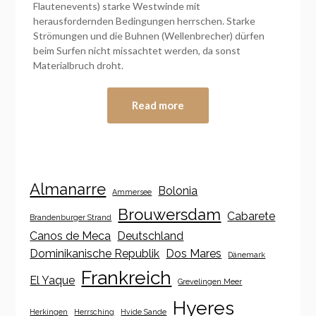
Flautenevents) starke Westwinde mit
herausfordernden Bedingungen herrschen. Starke
Strömungen und die Buhnen (Wellenbrecher) dürfen
beim Surfen nicht missachtet werden, da sonst
Materialbruch droht.
Read more
Almanarre
Bolonia
Ammersee
Brouwersdam
Cabarete
Brandenburger Strand
Canos de Meca
Deutschland
Dominikanische Republik
Dos Mares
Dänemark
Frankreich
El Yaque
Grevelingen Meer
Hyeres
Herkingen
Herrsching
Hvide Sande