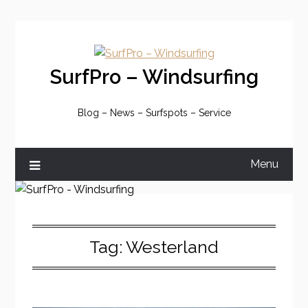
Skip
to
content
SurfPro – Windsurfing
Blog – News – Surfspots – Service
Menu
Tag:
Westerland