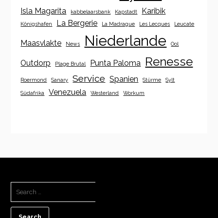
Isla Magarita
Karibik
kabbelaarsbank
Kapstadt
La Bergerie
Königshafen
La Madrague
Les Lecques
Leucate
Niederlande
Maasvlakte
News
Ool
Renesse
Outdorp
Punta Paloma
Plage Brutal
Service
Spanien
Roermond
Sanary
Stürme
Sylt
Venezuela
Südafrika
Westerland
Workum
SEARCH
FOR: