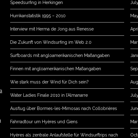
Speedsurfing in Herkingen
Jul
Hurrikanstatistik 1995 – 2010
May
Interview mit Herma de Jong aus Renesse
Apri
Die Zukunft von Windsurfing im Web 2.0
Mar
Surfboards mit angloamerikanischen Maßangaben
Jan
Finnen mit angloamerikanischen Maßangaben
Sep
Wie stark muss der Wind für Dich sein?
Aug
a
Water Ladies Finale 2010 in l’Almanarre
Jul
Ausflug über Bormes-les-Mimosas nach Collobrières
Jun
a
Fahrradtour um Hyères und Giens
Mar
Hyères als zentrale Anlaufstelle für Windsurftrips nach
Oct