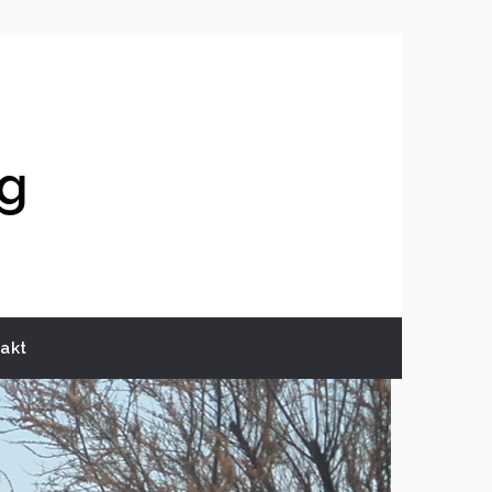
ng
akt