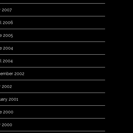
 2007
il 2006
e 2005
e 2004
il 2004
ember 2002
y 2002
uary 2001
e 2000
 2000