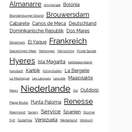
Almanarre
Bolonia
Ammersee
Brouwersdam
Brandenburger Strand
Cabarete
Canos de Meca
Deutschland
Dominikanische Republik
Dos Mares
Frankreich
El Yaque
Dänemark
Grevelingen Meer
Herkingen
Herrsching
Hvide Sande
Hyeres
Isla Magarita
kabbelaarsbank
Karibik
La Bergerie
Kapstadt
Königshafen
Maasvlakte
La Madrague
Les Lecques
Leucate
Niederlande
Outdorp
News
Ool
Renesse
Punta Paloma
Plage Brutal
Service
Spanien
Roermond
Sanary
Stürme
Venezuela
Sylt
Südafrika
Westerland
Workum