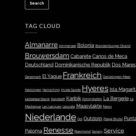
TAG CLOUD
Almanarre
Bolonia
Ammersee
Brandenburger Strand
Brouwersdam
Cabarete
Canos de Meca
Deutschland
Dominikanische Republik
Dos Mares
Frankreich
El Yaque
Dänemark
Grevelingen Meer
Hyeres
Isla Magarit
Herkingen
Herrsching
Hvide Sande
Karibik
La Bergerie
kabbelaarsbank
Kapstadt
Königshafen
La
Maasvlakte
Madrague
Les Lecques
Leucate
News
Niederlande
Outdorp
Punt
Ool
Plage Brutal
Renesse
Service
Paloma
Roermond
Sanary