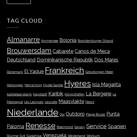
TAG CLOUD
Almanarre
Bolonia
Ammersee
Brandenburger Strand
Brouwersdam
Cabarete
Canos de Meca
Deutschland
Dominikanische Republik
Dos Mares
Frankreich
El Yaque
Dänemark
Grevelingen Meer
Hyeres
Isla Magarita
Herkingen
Herrsching
Hvide Sande
Karibik
La Bergerie
kabbelaarsbank
Kapstadt
Königshafen
La
Maasvlakte
Madrague
Les Lecques
Leucate
News
Niederlande
Outdorp
Punta
Ool
Plage Brutal
Renesse
Service
Paloma
Spanien
Roermond
Sanary
Venezuela
Stürme
Sylt
Südafrika
Westerland
Workum