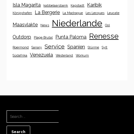
Isla Magarita
Karibik
kabbelaarsbank
Kapstadt
La Bergerie
Königshafen
La Madrague
Les Lecques
Leucate
Niederlande
Maasvlakte
News
Ool
Renesse
Outdorp
Punta Paloma
Plage Brutal
Service
Spanien
Roermond
Sanary
Stürme
Sylt
Venezuela
Südafrika
Westerland
Workum
SEARCH
FOR: