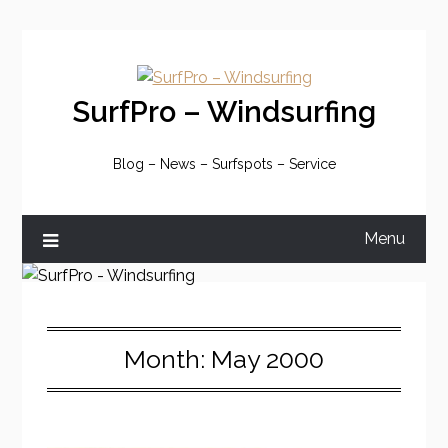
Skip
to
content
SurfPro – Windsurfing
Blog – News – Surfspots – Service
Menu
Month:
May 2000