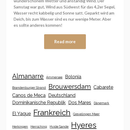
wunderschönem Wetter und anständig Wind. Der
Samstag war gut, Wind aus Südwest für das 4,2er Segel,
Wasser recht kabbelig und Sonne satt. Geparkt wird am
Deich, bis zum Wasser sind es nur wenige Meter. Aber
es sollte anderes kommen!
Read more
Almanarre
Bolonia
Ammersee
Brouwersdam
Cabarete
Brandenburger Strand
Canos de Meca
Deutschland
Dominikanische Republik
Dos Mares
Dänemark
Frankreich
El Yaque
Grevelingen Meer
Hyeres
Herkingen
Herrsching
Hvide Sande