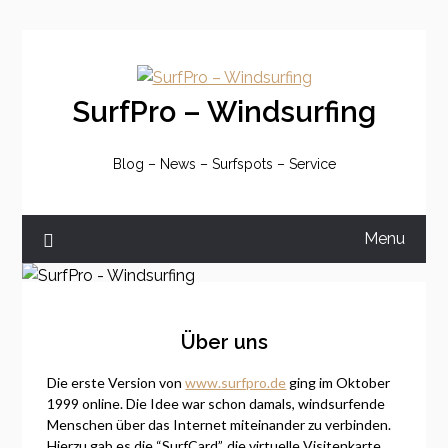
Skip
to
content
SurfPro – Windsurfing
Blog – News – Surfspots – Service
Menu
Über uns
Die erste Version von
www.surfpro.de
ging im Oktober
1999 online. Die Idee war schon damals, windsurfende
Menschen über das Internet miteinander zu verbinden.
Hierzu gab es die “SurfCard”, die virtuelle Visitenkarte