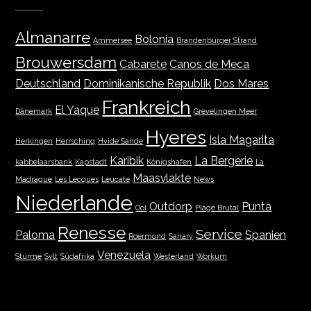
Almanarre
Bolonia
Ammersee
Brandenburger Strand
Brouwersdam
Cabarete
Canos de Meca
Deutschland
Dominikanische Republik
Dos Mares
Frankreich
El Yaque
Dänemark
Grevelingen Meer
Hyeres
Isla Magarita
Herkingen
Herrsching
Hvide Sande
Karibik
La Bergerie
kabbelaarsbank
Kapstadt
Königshafen
La
Maasvlakte
Madrague
Les Lecques
Leucate
News
Niederlande
Outdorp
Punta
Ool
Plage Brutal
Renesse
Service
Paloma
Spanien
Roermond
Sanary
Venezuela
Stürme
Sylt
Südafrika
Westerland
Workum