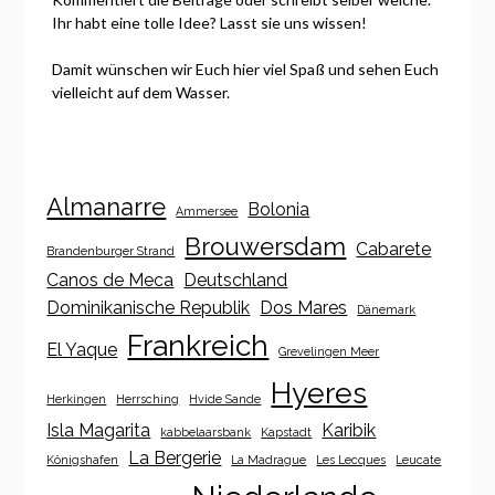
Ihr habt eine tolle Idee? Lasst sie uns wissen!
Damit wünschen wir Euch hier viel Spaß und sehen Euch
vielleicht auf dem Wasser.
Almanarre
Bolonia
Ammersee
Brouwersdam
Cabarete
Brandenburger Strand
Canos de Meca
Deutschland
Dominikanische Republik
Dos Mares
Dänemark
Frankreich
El Yaque
Grevelingen Meer
Hyeres
Herkingen
Herrsching
Hvide Sande
Isla Magarita
Karibik
kabbelaarsbank
Kapstadt
La Bergerie
Königshafen
La Madrague
Les Lecques
Leucate