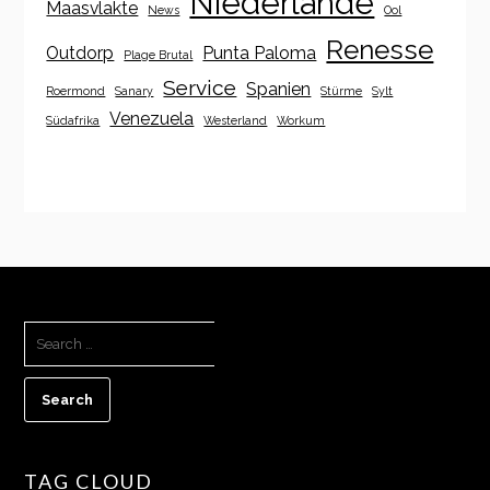
Niederlande
Maasvlakte
News
Ool
Renesse
Outdorp
Punta Paloma
Plage Brutal
Service
Spanien
Roermond
Sanary
Stürme
Sylt
Venezuela
Südafrika
Westerland
Workum
SEARCH
FOR:
TAG CLOUD