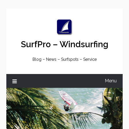
Skip
to
content
SurfPro – Windsurfing
Blog – News – Surfspots – Service
Menu