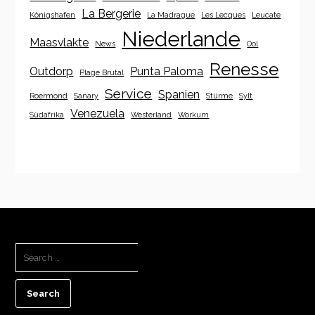
La Bergerie
Königshafen
La Madrague
Les Lecques
Leucate
Niederlande
Maasvlakte
News
Ool
Renesse
Outdorp
Punta Paloma
Plage Brutal
Service
Spanien
Roermond
Sanary
Stürme
Sylt
Venezuela
Südafrika
Westerland
Workum
SEARCH
FOR: