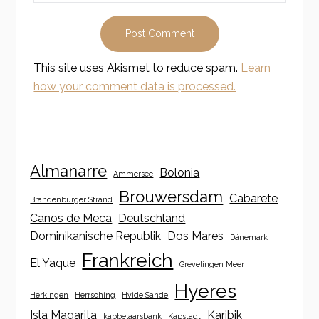
This site uses Akismet to reduce spam.
Learn
how your comment data is processed.
Almanarre
Bolonia
Ammersee
Brouwersdam
Cabarete
Brandenburger Strand
Canos de Meca
Deutschland
Dominikanische Republik
Dos Mares
Dänemark
Frankreich
El Yaque
Grevelingen Meer
Hyeres
Herkingen
Herrsching
Hvide Sande
Isla Magarita
Karibik
kabbelaarsbank
Kapstadt