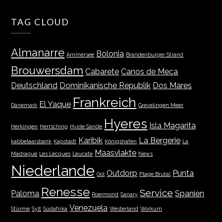
TAG CLOUD
Almanarre
Bolonia
Ammersee
Brandenburger Strand
Brouwersdam
Cabarete
Canos de Meca
Deutschland
Dominikanische Republik
Dos Mares
Frankreich
El Yaque
Dänemark
Grevelingen Meer
Hyeres
Isla Magarita
Herkingen
Herrsching
Hvide Sande
Karibik
La Bergerie
kabbelaarsbank
Kapstadt
Königshafen
La
Maasvlakte
Madrague
Les Lecques
Leucate
News
Niederlande
Outdorp
Punta
Ool
Plage Brutal
Renesse
Service
Paloma
Spanien
Roermond
Sanary
Venezuela
Stürme
Sylt
Südafrika
Westerland
Workum